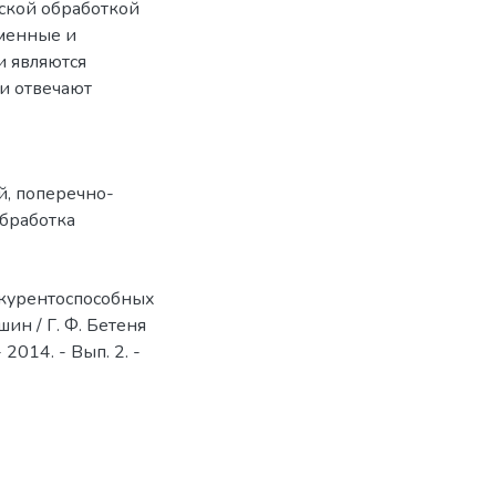
ской обработкой
зменные и
и являются
и отвечают
й
,
поперечно-
обработка
курентоспособных
ин / Г. Ф. Бетеня
 2014. - Вып. 2. -