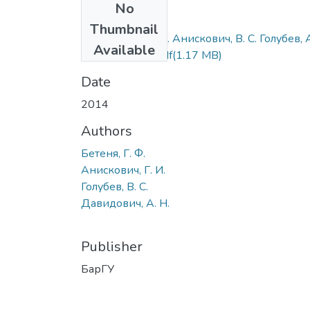
No
Files
Thumbnail
Г. Ф. Бетеня, Г. И. Анискович, В. С. Голубев, 
Available
Н. Давидович.pdf
(1.17 MB)
Date
2014
Authors
Бетеня, Г. Ф.
Анискович, Г. И.
Голубев, В. С.
Давидович, А. Н.
Publisher
БарГУ