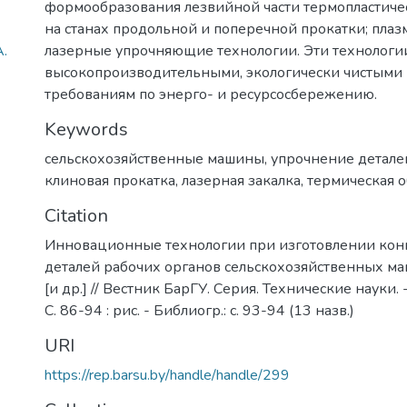
формообразования лезвийной части термопластиче
на станах продольной и поперечной прокатки; пла
А.
лазерные упрочняющие технологии. Эти технологи
высокопроизводительными, экологически чистыми 
требованиям по энерго- и ресурсосбережению.
Keywords
сельскохозяйственные машины
,
упрочнение детале
клиновая прокатка
,
лазерная закалка
,
термическая 
Citation
Инновационные технологии при изготовлении кон
деталей рабочих органов сельскохозяйственных маш
[и др.] // Вестник БарГУ. Серия. Технические науки. -
С. 86-94 : рис. - Библиогр.: с. 93-94 (13 назв.)
URI
https://rep.barsu.by/handle/handle/299