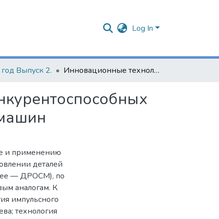
Log In
год Выпуск 2.
Инновационные технологии при изготовлении конкурентоспособных деталей рабочих органов сельскохозяйственных машин
онкурентоспособных
 машин
ке и применению
овлении деталей
лее — ДРОСМ), по
ым аналогам. К
гия импульсного
ева; технология