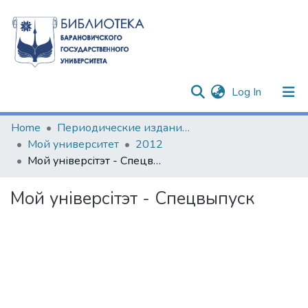
(current)
Log In
Communities & Collections
Home
Периодические издания БарГУ
Мой университет
2012
All of DSpace
Мой універсітэт - Спецвыпуск
Statistics
Мой універсітэт - Спецвыпуск