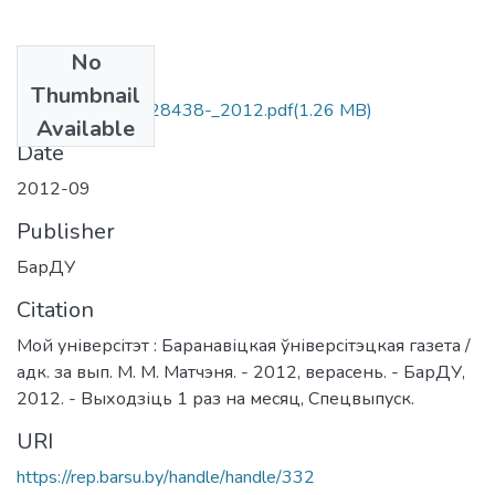
No
Files
Thumbnail
youblisher.com-428438-_2012.pdf
(1.26 MB)
Available
Date
2012-09
Publisher
БарДУ
Citation
Мой універсітэт : Баранавіцкая ўніверсітэцкая газета /
адк. за вып. М. М. Матчэня. - 2012, верасень. - БарДУ,
2012. - Выходзіць 1 раз на месяц, Спецвыпуск.
URI
https://rep.barsu.by/handle/handle/332