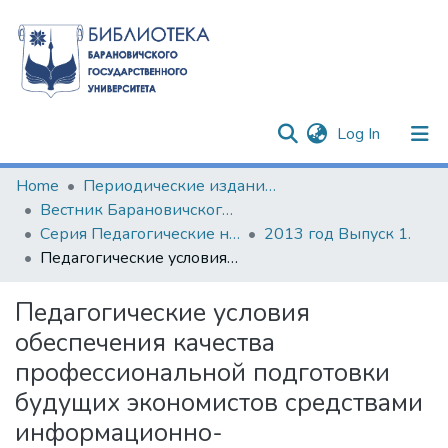
(current)
Log In
Communities & Collections
Home
Периодические издания БарГУ
Вестник Барановичского государственного университета
All of DSpace
Серия Педагогические науки. Психологические науки. Филологические науки (литературоведение)
2013 год Выпуск 1.
Педагогические условия обеспечения качества профессиональной подготовки будущих экономистов средствами информационно-коммуникационных технологий
Statistics
Педагогические условия
обеспечения качества
профессиональной подготовки
будущих экономистов средствами
информационно-