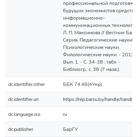
профессиональной подготовки
будущих экономистов средств
информационно-
коммуникационных технологий
Л. П. Максимова // Вестник БарГ
Серия, Педагогические науки.
Психологические науки.
Филологические науки. - 2013. 
Вып. 1. - С. 34-38 : табл. -
Библиогр.: с. 38 (7 назв.).
dc.identifier.other
ББК 74.48(4Укр)
dc.identifier.uri
https://rep.barsu.by/handle/handle
dc.language.iso
ru
dc.publisher
БарГУ