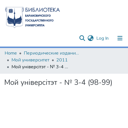
(current)
Log In
Communities & Collections
Home
Периодические издания БарГУ
Мой университет
2011
All of DSpace
Мой універсітэт - № 3-4 (98-99)
Statistics
Мой універсітэт - № 3-4 (98-99)