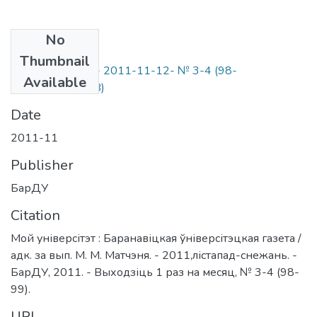
No
Files
Thumbnail
Мой універсітэт- 2011-11-12- № 3-4 (98-
Available
99).pdf
(10.98 MB)
Date
2011-11
Publisher
БарДУ
Citation
Мой універсітэт : Баранавіцкая ўніверсітэцкая газета /
адк. за вып. М. М. Матчэня. - 2011,лістапад-снежань. -
БарДУ, 2011. - Выходзіць 1 раз на месяц, № 3-4 (98-
99).
URI