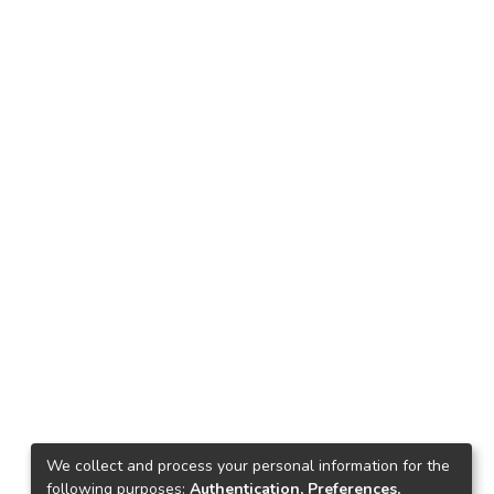
We collect and process your personal information for the
following purposes:
Authentication, Preferences,