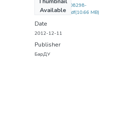
Thumbnail
youblisher.com-508298-
Available
_2012_8_103_.pdf
(10.66 MB)
Date
2012-12-11
Publisher
БарДУ