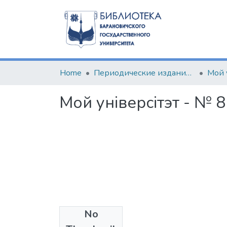
Home
Периодические издания БарГУ
Мой 
Мой універсітэт - № 8
No
Files