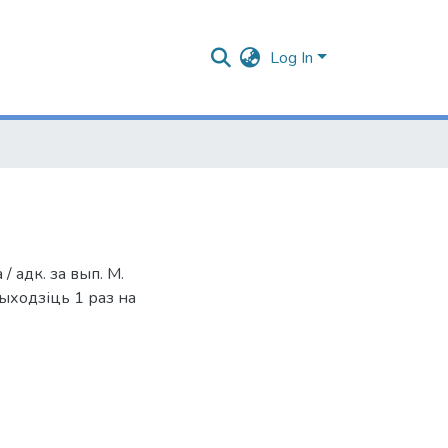
Log In
/ адк. за вып. М.
Выходзіць 1 раз на