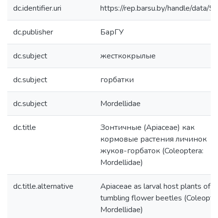
dc.identifier.uri
https://rep.barsu.by/handle/data/
dc.publisher
БарГУ
dc.subject
жесткокрылые
dc.subject
горбатки
dc.subject
Mordellidae
dc.title
Зонтичные (Apiaceae) как
кормовые растения личинок
жуков-горбаток (Coleoptera:
Mordellidae)
dc.title.alternative
Apiaceae as larval host plants of
tumbling flower beetles (Coleopte
Mordellidae)