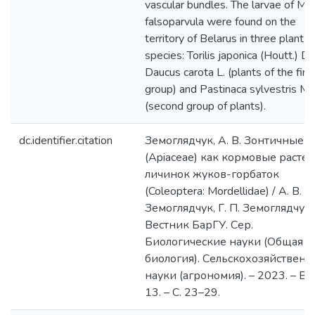
vascular bundles. The larvae of M.
falsoparvula were found on the
territory of Belarus in three plant
species: Torilis japonica (Houtt.) DC
Daucus carota L. (plants of the firs
group) and Pastinaca sylvestris Mill
(second group of plants).
dc.identifier.citation
Земоглядчук, А. В. Зонтичные
(Apiaceae) как кормовые расте
личинок жуков-горбаток
(Coleoptera: Mordellidae) / А. В.
Земоглядчук, Г. П. Земоглядчук /
Вестник БарГУ. Сер.
Биологические науки (Общая
биология). Сельскохозяйствен
науки (агрономия). – 2023. – Вы
13. – С. 23–29.