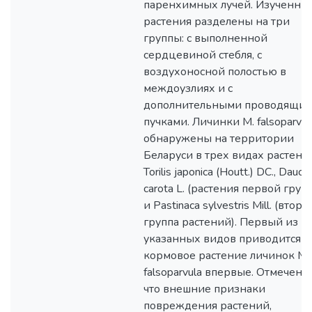
паренхимных лучей. Изученны
растения разделены на три
группы: с выполненной
сердцевиной стебля, с
воздухоносной полостью в
междоузлиях и с
дополнительными проводящи
пучками. Личинки M. falsoparvul
обнаружены на территории
Беларуси в трех видах растени
Torilis japonica (Houtt.) DC., Daucu
carota L. (растения первой груп
и Pastinaca sylvestris Mill. (втора
группа растений). Первый из
указанных видов приводится к
кормовое растение личинок M.
falsoparvula впервые. Отмечено,
что внешние признаки
повреждения растений,