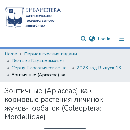
(current)
Log In
Communities & Collections
Home
Периодические издания БарГУ
Вестник Барановичского государственного университета
All of DSpace
Серия Биологические науки (общая биология). Сельскохозяйственные науки (агрономия)
2023 год Выпуск 13.
Зонтичные (Apiaceae) как кормовые растения личинок жуков-горбаток (Coleoptera: Mordellidae)
Statistics
Зонтичные (Apiaceae) как
кормовые растения личинок
жуков-горбаток (Coleoptera:
Mordellidae)