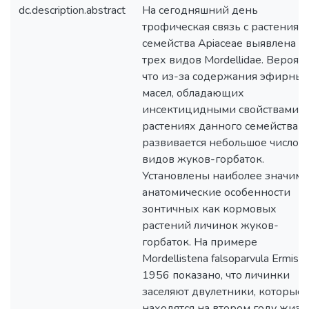
dc.description.abstract
На сегодняшний день
трофическая связь с растениям
семейства Apiaceae выявлена д
трех видов Mordellidae. Вероятн
что из-за содержания эфирны
масел, обладающих
инсектицидными свойствами, 
растениях данного семейства
развивается небольшое число
видов жуков-горбаток.
Установлены наиболее значим
анатомические особенности
зонтичных как кормовых
растений личинок жуков-
горбаток. На примере
Mordellistena falsoparvula Ermisch
1956 показано, что личинки
заселяют двулетники, которые
находятся на втором году жизн