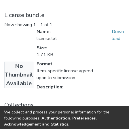
License bundle
Now showing
1 - 1 of 1
Name:
Down
license.txt
load
Size:
1.71 KB
Format:
No
Item-specific license agreed
Thumbnail
upon to submission
Available
Description:
Collections
We collect and process your personal information for the
2023 год Выпуск 13.
following purposes:
Authentication, Preferences,
Acknowledgement and Statistics
.