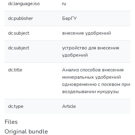
dc.language.iso
ru
dc.publisher
БарГУ
dc.subject
внесение удобрений
dc.subject
устройство для внесения
удобрений
dc.title
Анализ способов внесения
минеральных удобрений
одновременно с посевом при
возделывании кукурузы
dc.type
Article
Files
Original bundle