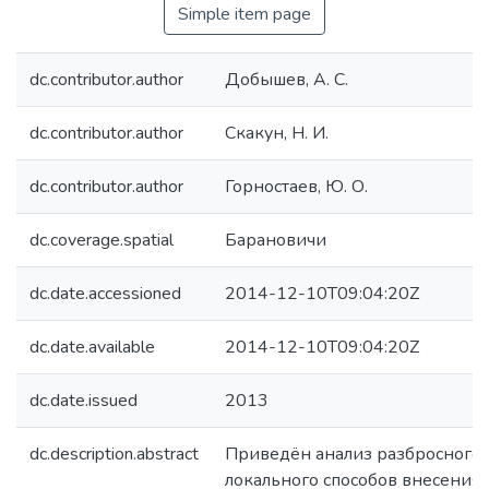
Simple item page
dc.contributor.author
Добышев, А. С.
dc.contributor.author
Скакун, Н. И.
dc.contributor.author
Горностаев, Ю. О.
dc.coverage.spatial
Барановичи
dc.date.accessioned
2014-12-10T09:04:20Z
dc.date.available
2014-12-10T09:04:20Z
dc.date.issued
2013
dc.description.abstract
Приведён анализ разбросного 
локального способов внесения