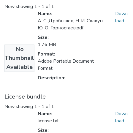
Now showing
1 - 1 of 1
Name:
Down
А. С. Дробышев, Н. И. Скакун,
load
Ю. О. Горностаев.pdf
Size:
1.76 MB
No
Format:
Thumbnail
Adobe Portable Document
Available
Format
Description:
License bundle
Now showing
1 - 1 of 1
Name:
Down
license.txt
load
Size: