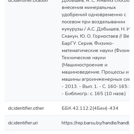
dc.identifier.citation
Добышев, А. С. Анализ способо
внесения минеральных
удобрений одновременно с
посевом при возделывании
кукурузы / А.С. Добышев, Н. И.
Скакун, Ю. О. Горностаев // Вес
БарГУ. Серия, Физико-
математические науки (Физика)
Технические науки
(Машиностроение и
машиноведение. Процессы и
машины агроинженерных систе
- 2013. - Вып. 1. - С. 160-165 : р
- Библиогр.: с. 165 (10 назв.)
dc.identifier.other
ББК 42.112.2(4Беи)-434
dc.identifier.uri
https://rep.barsu.by/handle/handle