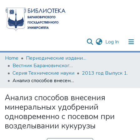
(current)
Log In
Communities & Collections
Home
Периодические издания БарГУ
Вестник Барановичского государственного университета
All of DSpace
Серия Технические науки
2013 год Выпуск 1.
Анализ способов внесения минеральных удобрений одновременно с посевом при возделывании кукурузы
Statistics
Анализ способов внесения
минеральных удобрений
одновременно с посевом при
возделывании кукурузы