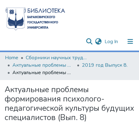
(current)
Log In
Communities & Collections
Home
Сборники научных трудов
Актуальные проблемы формирования психолого-педагогической культуры будущих специалистов
2019 год Выпуск 8.
All of DSpace
Актуальные проблемы формирования психолого-педагогической культуры будущих специалистов (Вып. 8)
Statistics
Актуальные проблемы
формирования психолого-
педагогической культуры будущих
специалистов (Вып. 8)