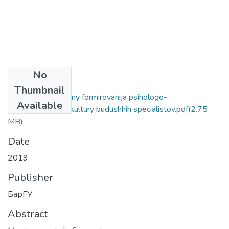
No
Files
Thumbnail
Aktualnye problemy formirovanija psihologo-
Available
pedagogicheskoj kultury budushhih specialistov.pdf
(2.75
MB)
Date
2019
Publisher
БарГУ
Abstract