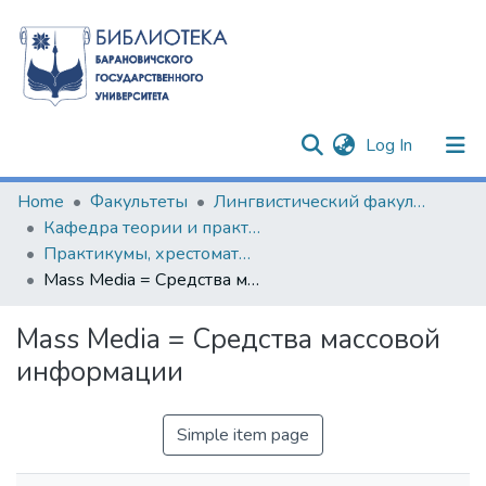
(current)
Log In
Communities & Collections
Home
Факультеты
Лингвистический факультет
Кафедра теории и практики германских языков
All of DSpace
Практикумы, хрестоматии, учебные комплекты
Mass Media = Средства массовой информации
Statistics
Mass Media = Средства массовой
информации
Simple item page