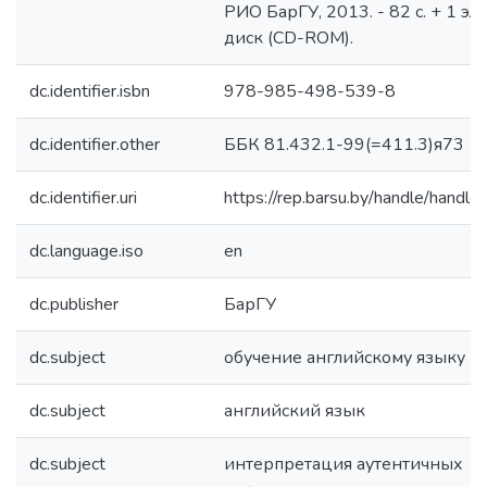
РИО БарГУ, 2013. - 82 с. + 1 эл. 
диск (CD-ROM).
dc.identifier.isbn
978-985-498-539-8
dc.identifier.other
ББК 81.432.1-99(=411.3)я73
dc.identifier.uri
https://rep.barsu.by/handle/handle
dc.language.iso
en
dc.publisher
БарГУ
dc.subject
обучение английскому языку
dc.subject
английский язык
dc.subject
интерпретация аутентичных