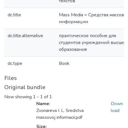
текстов
dc.title
Mass Media = Средства массово
информации
dc.title.alternative
практическое пособие для
студентов учреждений высшег
образования
dc.type
Book
Files
Original bundle
Now showing
1 - 1 of 1
Name:
Down
Zvonareva I. L. Sredstva
load
massovoj informacii.pdf
Size: