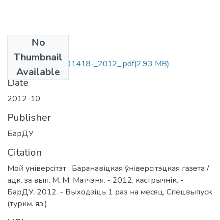
No
Files
Thumbnail
youblisher.com-491418-_2012_.pdf
(2.93 MB)
Available
Date
2012-10
Publisher
БарДУ
Citation
Мой універсітэт : Баранавіцкая ўніверсітэцкая газета /
адк. за вып. М. М. Матчэня. - 2012, кастрычнік. -
БарДУ, 2012. - Выходзіць 1 раз на месяц, Спецвыпуск
(туркм. яз.)