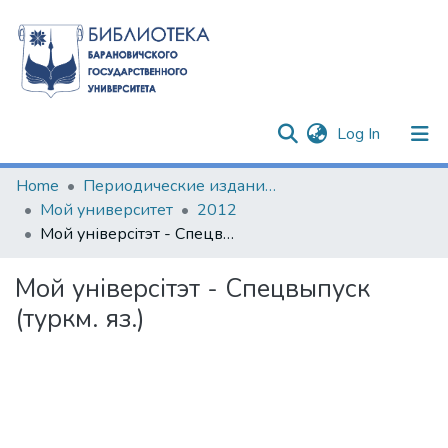
(current)
Log In
Communities & Collections
Home
Периодические издания БарГУ
Мой университет
2012
All of DSpace
Мой універсітэт - Спецвыпуск (туркм. яз.)
Statistics
Мой універсітэт - Спецвыпуск
(туркм. яз.)