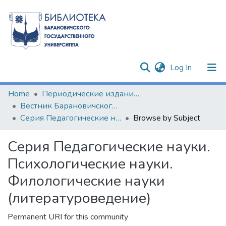
(current)
Log In
Communities & Collections
Home
Периодические издания БарГУ
Вестник Барановичского государственного университета
All of DSpace
Серия Педагогические науки. Психологические науки. Филологические науки (литературоведение)
Browse by Subject
Серия Педагогические науки.
Психологические науки.
Филологические науки
(литературоведение)
Permanent URI for this community