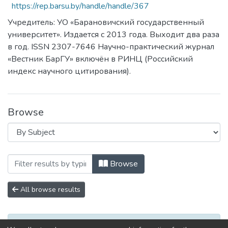
https://rep.barsu.by/handle/handle/367
Учредитель: УО «Барановичский государственный
университет». Издается с 2013 года. Выходит два раза
в год. ISSN 2307-7646 Научно-практический журнал
«Вестник БарГУ» включён в РИНЦ (Российский
индекс научного цитирования).
Browse
Browsing Серия Педагогические науки.
Browse
All browse results
No items to show.