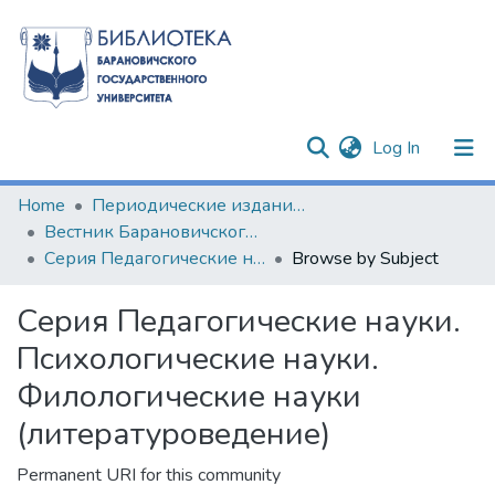
(current)
Log In
Communities & Collections
Home
Периодические издания БарГУ
Вестник Барановичского государственного университета
All of DSpace
Серия Педагогические науки. Психологические науки. Филологические науки (литературоведение)
Browse by Subject
Серия Педагогические науки.
Психологические науки.
Филологические науки
(литературоведение)
Permanent URI for this community