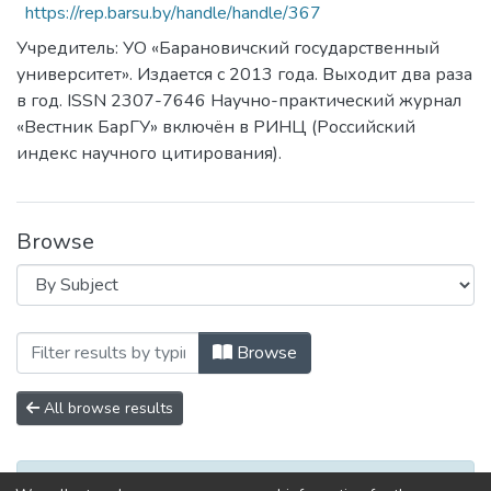
https://rep.barsu.by/handle/handle/367
Учредитель: УО «Барановичский государственный
университет». Издается с 2013 года. Выходит два раза
в год. ISSN 2307-7646 Научно-практический журнал
«Вестник БарГУ» включён в РИНЦ (Российский
индекс научного цитирования).
Browse
Browsing Серия Педагогические науки. 
Browse
All browse results
No items to show.