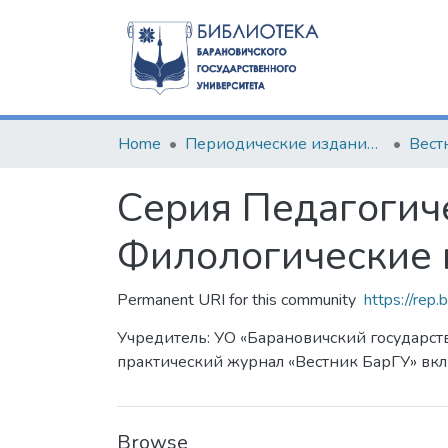
Home
Периодические издания БарГУ
Серия Педагогиче
Филологические 
Permanent URI for this community
https://rep
Учредитель: УО «Барановичский государств
практический журнал «Вестник БарГУ» вк
Browse