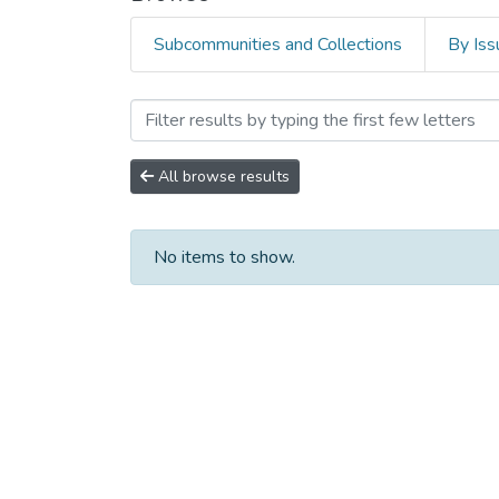
Subcommunities and Collections
By Iss
Browsing Серия Педагоги
All browse results
No items to show.