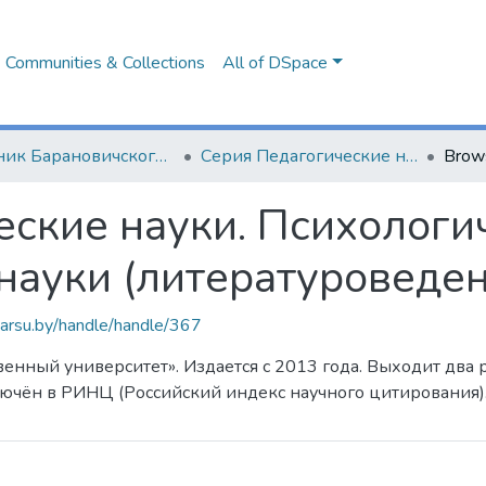
Communities & Collections
All of DSpace
Вестник Барановичского государственного университета
Серия Педагогические науки. Психологические науки. Филологические науки (литературоведение)
Brow
ские науки. Психологич
науки (литературоведен
.barsu.by/handle/handle/367
енный университет». Издается с 2013 года. Выходит два р
лючён в РИНЦ (Российский индекс научного цитирования)