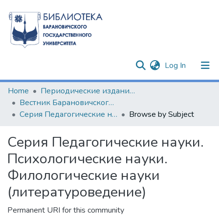
(current)
Log In
Communities & Collections
Home
Периодические издания БарГУ
Вестник Барановичского государственного университета
All of DSpace
Серия Педагогические науки. Психологические науки. Филологические науки (литературоведение)
Browse by Subject
Серия Педагогические науки.
Психологические науки.
Филологические науки
(литературоведение)
Permanent URI for this community