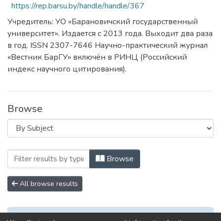
https://rep.barsu.by/handle/handle/367
Учредитель: УО «Барановичский государственный
университет». Издается с 2013 года. Выходит два раза
в год. ISSN 2307-7646 Научно-практический журнал
«Вестник БарГУ» включён в РИНЦ (Российский
индекс научного цитирования).
Browse
Browsing Серия Педагогические науки.
Browse
All browse results
No items to show.