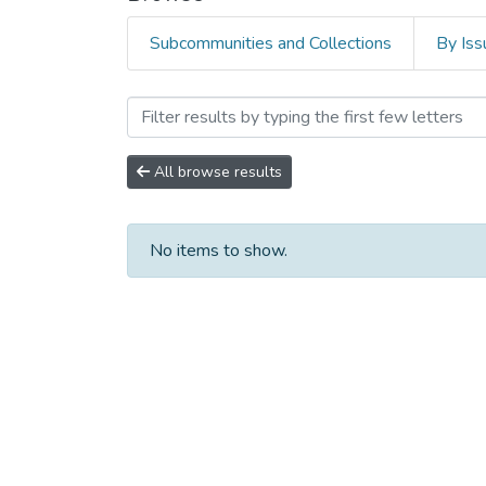
Subcommunities and Collections
By Iss
Browsing Серия Педагоги
All browse results
No items to show.