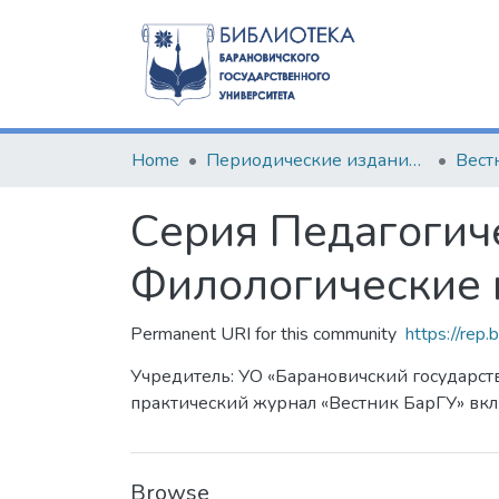
Home
Периодические издания БарГУ
Серия Педагогиче
Филологические 
Permanent URI for this community
https://rep
Учредитель: УО «Барановичский государств
практический журнал «Вестник БарГУ» вк
Browse