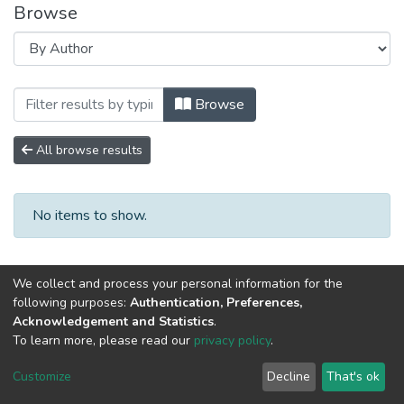
Browse
Browsing 2019 год Выпуск 7. by Author "
Browse
All browse results
No items to show.
We collect and process your personal information for the
following purposes:
Authentication, Preferences,
Acknowledgement and Statistics
.
To learn more, please read our
privacy policy
.
DSpace software
copyright © 2002-2026
LYRASIS
Cookie
Privacy
End User
Send
Customize
Decline
That's ok
settings
policy
Agreement
Feedback