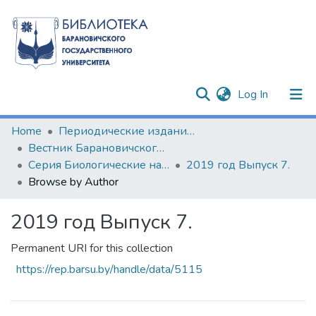
(current)
Log In
Communities & Collections
Home
Периодические издания БарГУ
Вестник Барановичского государственного университета
All of DSpace
Серия Биологические науки (общая биология). Сельскохозяйственные науки (агрономия)
2019 год Выпуск 7.
Browse by Author
2019 год Выпуск 7.
Permanent URI for this collection
https://rep.barsu.by/handle/data/5115