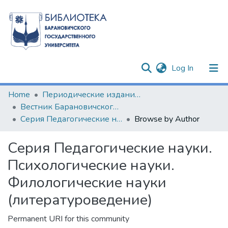
(current)
Log In
Communities & Collections
Home
Периодические издания БарГУ
Вестник Барановичского государственного университета
All of DSpace
Серия Педагогические науки. Психологические науки. Филологические науки (литературоведение)
Browse by Author
Серия Педагогические науки.
Психологические науки.
Филологические науки
(литературоведение)
Permanent URI for this community