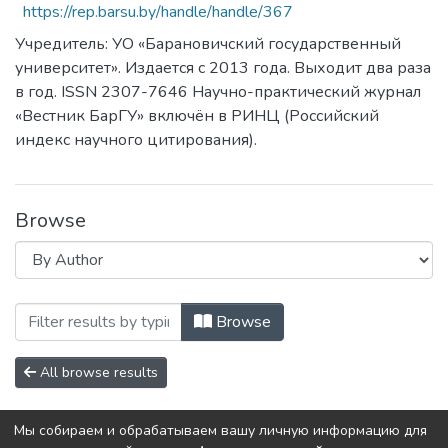
https://rep.barsu.by/handle/handle/367
Учредитель: УО «Барановичский государственный
университет». Издается с 2013 года. Выходит два раза
в год. ISSN 2307-7646 Научно-практический журнал
«Вестник БарГУ» включён в РИНЦ (Российский
индекс научного цитирования).
Browse
Browsing Серия Педагогические науки.
Browse
All browse results
Мы собираем и обрабатываем вашу личную информацию для
No items to show.