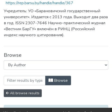
https://rep.barsu.by/handle/handle/367
Учредитель: УО «Барановичский государственный
университет». Издается с 2013 года. Выходит два раза
в год. ISSN 2307-7646 Научно-практический журнал
«Вестник БарГУ» включён в РИНЦ (Российский
индекс научного цитирования).
Browse
Browsing Серия Педагогические науки.
Browse
All browse results
No items to show.