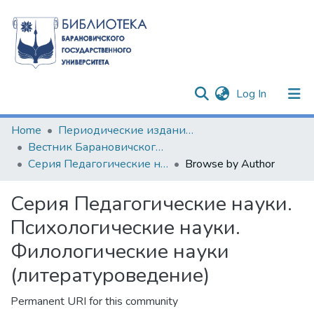
(current)
Log In
Communities & Collections
Home
Периодические издания БарГУ
Вестник Барановичского государственного университета
All of DSpace
Серия Педагогические науки. Психологические науки. Филологические науки (литературоведение)
Browse by Author
Серия Педагогические науки.
Психологические науки.
Филологические науки
(литературоведение)
Permanent URI for this community